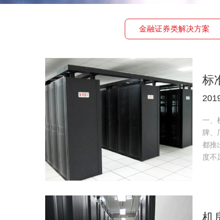
金融证券类解决方案
标
201
一、
牌、
都推
度不足
机